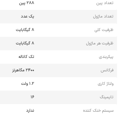
تعداد پین
288 پین
تعداد ماژول
یک عدد
ظرفیت کلی
8 گیگابایت
ظرفیت هر ماژول
8 گیگابایت
پیکربندی
تک کاناله
فرکانس
2400 مگاهرتز
ولتاژ کاری
1.2 ولت
تایمینگ
16
سیستم خنک کننده
ندارد