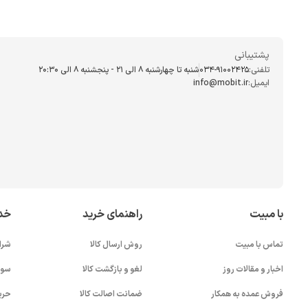
پشتیبانی
تلفنی:
034-91002425
شنبه تا چهارشنبه ۸ الی ۲۱ - پنجشنبه 8 الی ۲۰:۳۰
ایمیل:
info@mobit.ir
با مبیت
راهنمای خرید
خد
تماس با مبیت
روش ارسال کالا
شرا
اخبار و مقالات روز
لغو و بازگشت کالا
سوا
فروش عمده به همکار
ضمانت اصالت کالا
حری