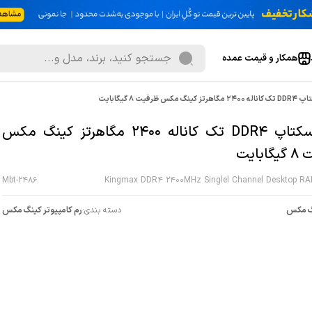
همکار و قیمت عمده
نگ مکس ظرفیت 8 گیگابایت
رم دسکتاپ DDR4 تک کاناله 2400 مگاهرتز کینگ مکس
بایت
Mbt-2486
Kingmax DDR4 2400MHz Singlel Channel Desktop RA
گ مکس
دسته بندی:
رم کامپیوتر کینگ مکس