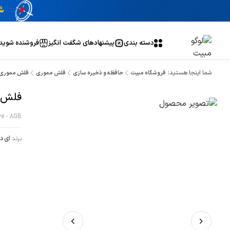
دسته بندی
پیشنهاد‌های شگفت انگیز
فروشنده شوید
شما اینجا هستید:
فروشگاه مبیت
حافظه و ذخیره سازی
فلش مموری
فلش مموری USB 2.0 مدل کوآلا ظرفیت 8 گیگابا
فلش مموری USB 2.0 
ve - 8GB
برند:
ای دی