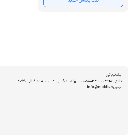
ثبت پرسش جدید
پشتیبانی
تلفنی:
034-91002425
شنبه تا چهارشنبه ۸ الی ۲۱ - پنجشنبه 8 الی ۲۰:۳۰
ایمیل:
info@mobit.ir