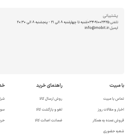
پشتیبانی
تلفنی:
034-91002425
شنبه تا چهارشنبه ۸ الی ۲۱ - پنجشنبه 8 الی ۲۰:۳۰
ایمیل:
info@mobit.ir
با مبیت
راهنمای خرید
خد
تماس با مبیت
روش ارسال کالا
شرا
اخبار و مقالات روز
لغو و بازگشت کالا
سوا
فروش عمده به همکار
ضمانت اصالت کالا
حری
شعبه حضوری