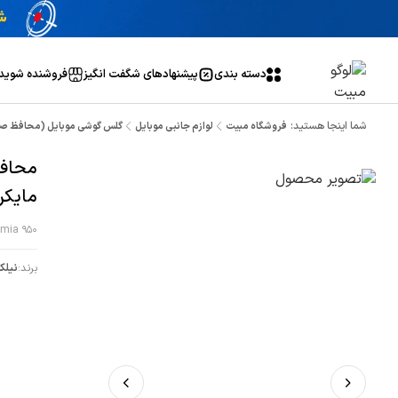
دسته بندی
پیشنهاد‌های شگفت انگیز
فروشنده شوید
شما اینجا هستید:
فروشگاه مبیت
لوازم جانبی موبایل
گلس گوشی موبایل (محافظ ص
محاف
مایکروسا
umia 950
برند:
نیلک