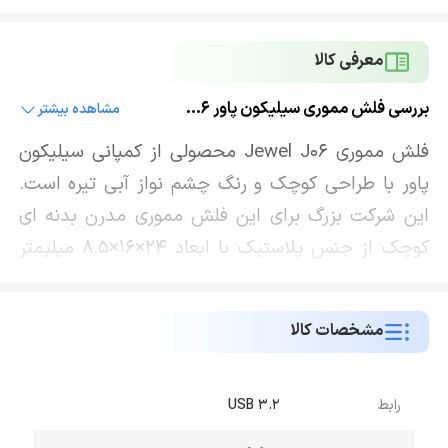
معرفی کالا
بررسی فلش مموری سیلیکون پاور Jewel J06
مشاهده بیشتر
فلش مموری Jewel J06 محصولی از کمپانی سیلیکون
پاور با طراحی کوچک و رنگ چشم نواز آبی تیره است.
این شرکت بزرگ برای این فلش مموری مدرن بدنه ای
کوچک از جنس پلاستیک با ابعاد 24×16×8.5 میلیمتر
طراحی کرده است. همچنین شکل ارگونومیک این فلش
مموری برای استفاده و نگهداری بهتر و ساده تر طراحی
مشخصات کالا
شده است. علاوه بر آن وزن 3.6 گرمی J06 باعث می
شود شما آن را به راحتی حمل کنید. این حافظه جانبی
همراه به اندازه ای کوچک است که می تواند بدون
رابط
USB 3.2
بیرون زدگی در لپ تاپ یا درایو USB اتومبیل شما جای