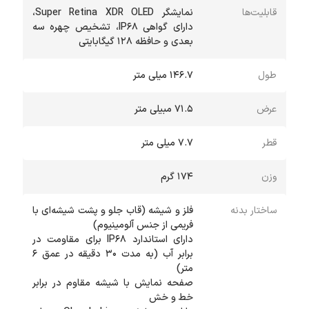
قابلیت‌ها
نمایشگر Super Retina XDR OLED،
دارای گواهی IP68، تشخیص چهره سه
بعدی و حافظه 128 گیگابایتی
طول
146.7 میلی متر
عرض
71.5 مبیلی متر
قطر
7.7 میلی متر
وزن
174 گرم
ساختار بدنه
فلز و شیشه (قاب جلو و پشت شیشه‌ای با
دارای استاندارد IP68 برای مقاومت در
برابر آب (به مدت 30 دقیقه در عمق 6
صفحه نمایش با شیشه مقاوم در برابر