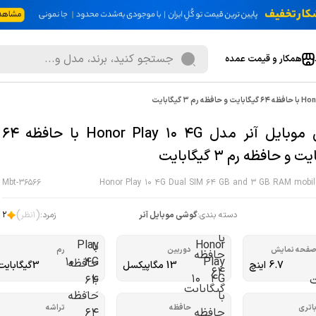
همکار و قیمت عمده
گوشی موبایل آنر مدل Honor Play 10 4G با حافظه 64
 و حافظه رم 3 گیگابایت
Mbt-36566
Honor Play 10 4G Dual SIM 64 GB and 3 GB RAM mobil
)
(
دسته بندی:
گوشی موبایل آنر
زمرد:
1
نظر
2
فحه نمایش
دوربین
رم
6.7 اینچ
13 مگاپیکسل
3گیگابایت
اتری
حافظه
تراشه