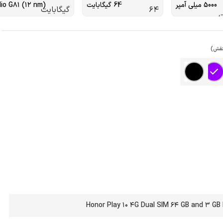
5000 میلی آمپر
64 گیگابایت
lio G۸۱ (۱۲ nm)
نفش)
Honor Play 10 4G Dual SIM 64 GB and 3 GB