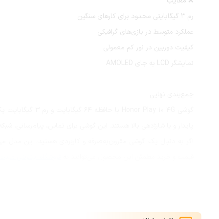
❌ معایب
رم 3 گیگابایتی محدود برای کارهای سنگین
عملکرد متوسط در بازی‌های گرافیکی
کیفیت دوربین در نور کم معمولی
نمایشگر LCD به جای AMOLED
جمع‌بندی نهایی
گوشی nor Play 10 4G
پایدار و با شارژدهی بالا هستند. این گوشی برای تماس، پیام‌رسانی، شبک
اگر به دنبال یک گوشی مقرون‌به‌صرفه و کاربردی هستید، این مدل می‌ت
قیمت و خرید مطمئن این محصول می‌توانید به
فروشگاه اینترنتی مبیت