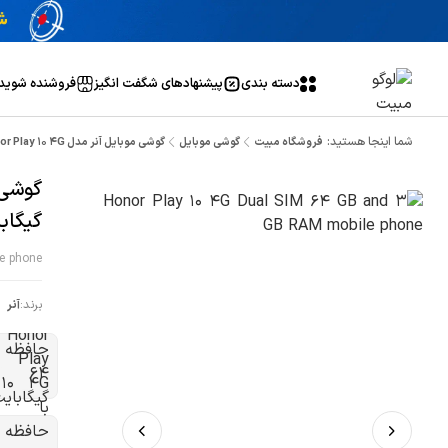
دسته بندی
پیشنهاد‌های شگفت انگیز
فروشنده شوید
شما اینجا هستید:
فروشگاه مبیت
گوشی موبایل
گوشی موبایل آنر مدل Honor Play 10 4G با حافظه 64 گیگابایت و حافظه رم 3 گیگابایت
گیگابایت
e phone
برند:
آنر
ص
ب