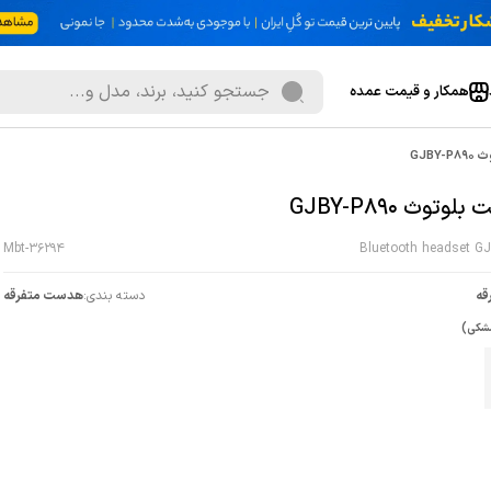
همکار و قیمت عمده
GJBY
وتوث GJBY-P890
Mbt-36294
Bluetooth headset GJ
قه
دسته بندی:
هدست متفرقه
شکی)