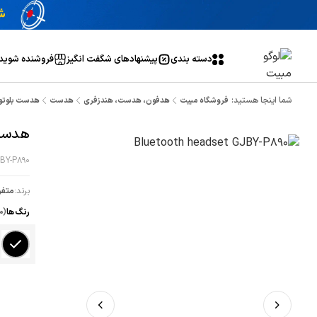
دسته بندی
پیشنهاد‌های شگفت انگیز
فروشنده شوید
شما اینجا هستید:
فروشگاه مبیت
هدفون، هدست، هندزفری
هدست
هدست بلوتوث -P890
هدست بل
BY-P890
برند:
متفر
رنگ ها
(م