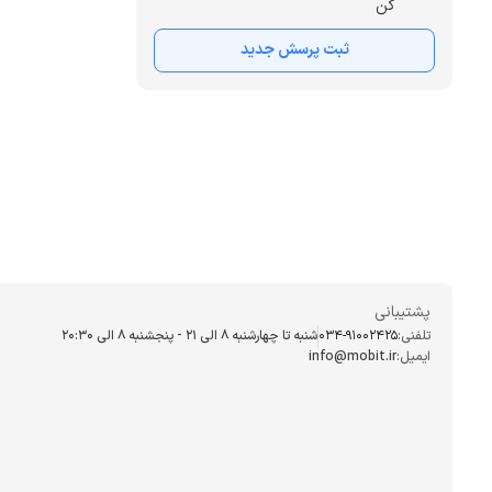
کن
ثبت پرسش جدید
پشتیبانی
تلفنی:
034-91002425
شنبه تا چهارشنبه ۸ الی ۲۱ - پنجشنبه 8 الی ۲۰:۳۰
ایمیل:
info@mobit.ir