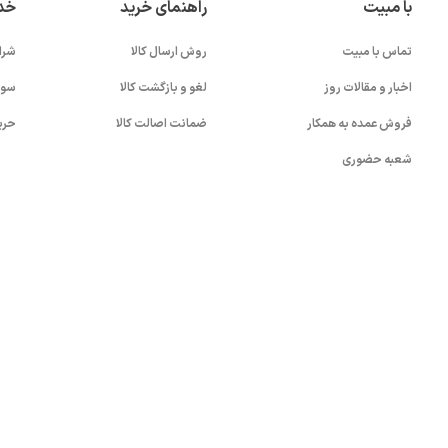
با مبیت
راهنمای خرید
خد
تماس با مبیت
روش ارسال کالا
شرا
اخبار و مقالات روز
لغو و بازگشت کالا
سوا
فروش عمده به همکار
ضمانت اصالت کالا
حری
شعبه حضوری
بستن!
کلیه حقوق این سایت متعلق به شرکت
آواپرداز کیهان کریمان
می باشد.
.0)