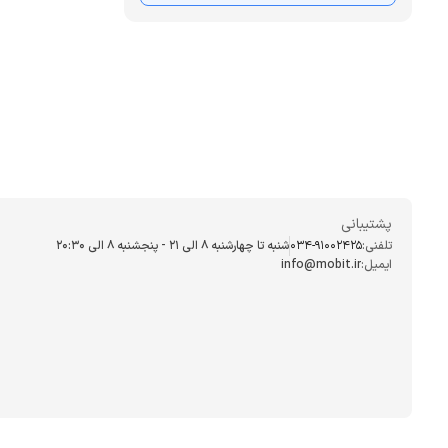
پشتیبانی
تلفنی:
034-91002425
شنبه تا چهارشنبه ۸ الی ۲۱ - پنجشنبه 8 الی ۲۰:۳۰
ایمیل:
info@mobit.ir