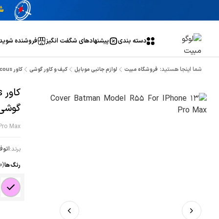
دسته بندی
پیشنهاد‌های شگفت انگیز
فروشنده شوید
شما اینجا هستید:
فروشگاه مبیت
لوازم جانبی موبایل
کیف و کاور گوشی
کاور AutoFocous ضد ضربه جا کارتی دار مدل R55 مناسب گوشی iPhone 13 Pro Max
گوشی ne 13 Pro Max
Pro Max
برند:
اتوف
رنگ ها
(ص