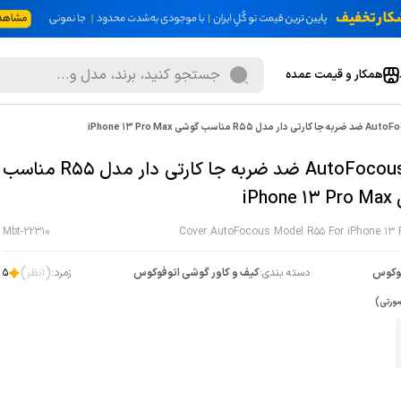
همکار و قیمت عمده
کاور AutoFocous ضد ضربه جا کارتی دار مدل R55 مناسب
iPho
Mbt-22310
Cover AutoFocous Model R55 For iPhone 13 
)
(
وکوس
دسته بندی:
کیف و کاور گوشی اتوفوکوس
زمرد:
1
نظر
5
ورتی)