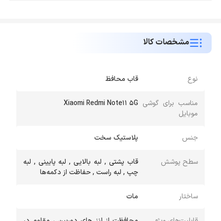
مشخصات کالا
نوع
قاب محافظ
مناسب برای گوشی
Xiaomi Redmi Note11 5G
موبایل
جنس
پلاستیک سخت
سطح پوشش
قاب پشتی , لبه بالایی , لبه پایینی , لبه
چپ , لبه راست , حفاظت از دکمه‌ها
ساختار
مات
قابلیت‌های ویژه
محافظت از لنز های دوربین ، مقاوم در