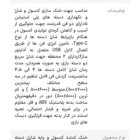
توضیحات
مناسب جهت خنک سازی کنسول و شارژ
و نگهداری دسته های پلی استیشن
۵دارای دو فن قدرتمند جهت جلوگیری از
آسیب و کاهش گرمای تولیدی کنسول در
هنگام بازیرابط شارژ دسته ها از نوع
Type-C، تامین انرژی فن ها از طریق
اتصال کابل USB متصل به آداپتور
سازگاردارای ۲ محفظه جهت شارژ سریع
دو دسته بازی به صورت همزمان، مدت
زمان شارژ کامل دسته ها ۴ الی ۴٫۵
ساعتسرعت گردش فن قابل تنظیم در سه
سطح مختلف بیشترین
(۷۰۰۰±۵۰۰)،متوسط (۶۰۰۰±۵۰۰ ) و کم
ترین (۵۰۰۰±۵۰۰) دور در دقیقهمتریال
ساخت بدنه پلاستیک ABS و فلز، مقاوم
در برابر ضربه و فشار احتمالی، تعبیه
استند در کنار بدنه جهت قرارگیری دیسک
های بازی
نوع محصول
خنک کننده کنسول و پایه شارژر دسته