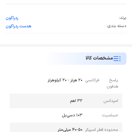
برند:
ردراگون
دسته بندی:
هدست ردراگون
مشخصات کالا
پاسخ فرکانسی
20 هرتز - 20 کیلوهرتز
هدفون
امپدانس
32 اهم
حساسیت
103 دسی‌بل
محدوده قطر اسپیکر
40-50 میلی‌متر