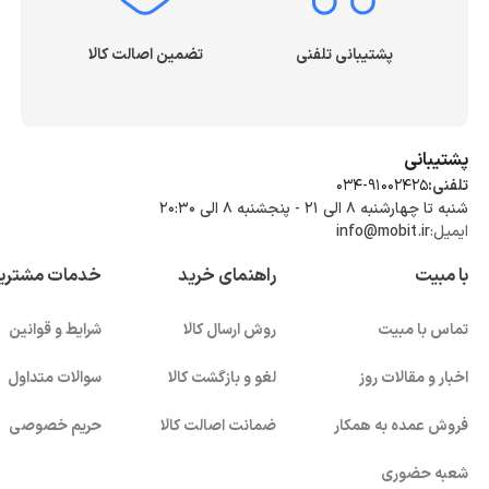
پشتیبانی تلفنی
تضمین اصالت کالا
پشتیبانی
تلفنی:
034-91002425
شنبه تا چهارشنبه ۸ الی ۲۱ - پنجشنبه 8 الی ۲۰:۳۰
ایمیل:
info@mobit.ir
با مبیت
راهنمای خرید
خدمات مشتری
تماس با مبیت
روش ارسال کالا
شرایط و قوانین
اخبار و مقالات روز
لغو و بازگشت کالا
سوالات متداول
فروش عمده به همکار
ضمانت اصالت کالا
حریم خصوصی
شعبه حضوری