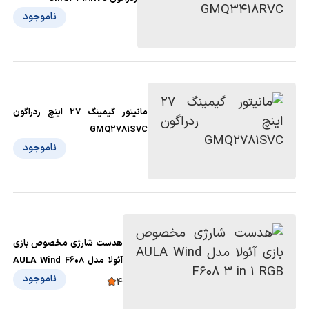
ناموجود
مانیتور گیمینگ 27 اینچ ردراگون
GMQ2781SVC
ناموجود
هدست شارژی مخصوص بازی
آئولا مدل AULA Wind F608
3 in 1 RGB
ناموجود
4