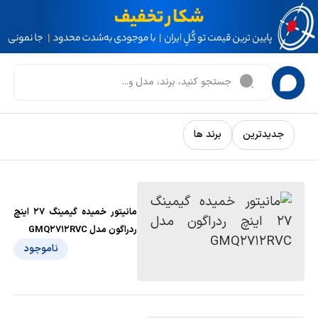
جدیدترین
برند ها
مانیتور خمیده گیمینگ 27 اینچ
ردراگون مدل GMQ2712RVC
ناموجود