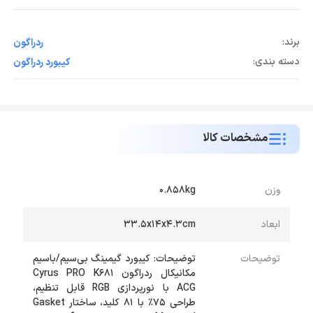
برند:
ردراگون
دسته بندی:
کیبورد ردراگون
مشخصات کالا
وزن
0.858kg
ابعاد
33.5x14x4.3cm
توضیحات
توضیحات: کیبورد گیمینگ بی‌سیم/باسیم
مکانیکال ردراگون Cyrus PRO K681
ACG با نورپردازی RGB قابل تنظیم،
طراحی 75٪ با 81 کلید، ساختار Gasket