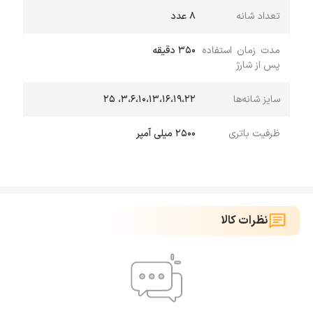
تعداد شانه
8 عدد
مدت زمان استفاده
350 دقیقه
پس از شارژ
سایز شانه‌ها
3،6،10،13،16،19،22، 25
ظرفیت باتری
2500 میلی آمپر
نظرات کالا