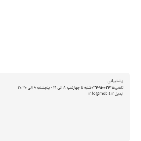
پشتیبانی
تلفنی:
034-91002425
شنبه تا چهارشنبه ۸ الی ۲۱ - پنجشنبه 8 الی ۲۰:۳۰
ایمیل:
info@mobit.ir