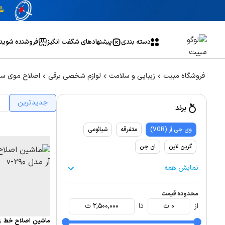
دسته بندی
پیشنهاد‌های شگفت انگیز
فروشنده شوید
فروشگاه مبیت
زیبایی و سلامت
لوازم شخصی برقی
اصلاح موی سر
جدیدترین
ا
برند
وی جی آر (VGR)
متفرقه
شیائومی
گرین لاین
ان چن
نمایش همه
محدوده قیمت
از
0
ت
تا
2,500,000
ت