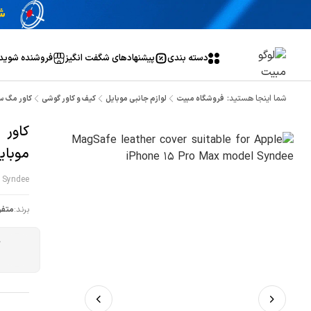
دسته بندی
پیشنهاد‌های شگفت انگیز
فروشنده شوید
شما اینجا هستید:
فروشگاه مبیت
لوازم جانبی موبایل
کیف و کاور گوشی
کاور مگ سیف طرح چرم مدل ee
موبایل اپل ax
l Syndee
برند:
متفر
ج