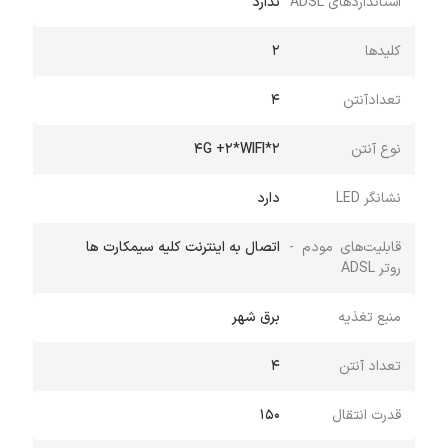
استانداردهای ADSL
ندارد
کلیدها
2
تعدادآنتن
4
نوع آنتن
2*4G +2*WIFI
نشانگر LED
دارد
قابلیت‌های مودم -
اتصال به اینترنت کلیه سیمکارت ها
روتر ADSL
منبع تغذیه
برق شهر
تعداد آنتن
4
قدرت انتقال
150