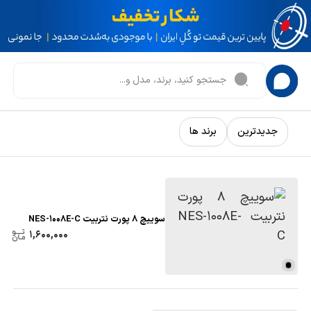
جدیدترین
برند ها
سوییچ 8 پورت نتربیت NES-1008E-C
1,600,000