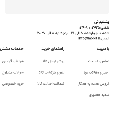
پشتیبانی
تلفنی:
034-91002425
شنبه تا چهارشنبه ۸ الی ۲۱ - پنجشنبه 8 الی ۲۰:۳۰
ایمیل:
info@mobit.ir
با مبیت
راهنمای خرید
خدمات مشتری
تماس با مبیت
روش ارسال کالا
شرایط و قوانین
اخبار و مقالات روز
لغو و بازگشت کالا
سوالات متداول
فروش عمده به همکار
ضمانت اصالت کالا
حریم خصوصی
شعبه حضوری