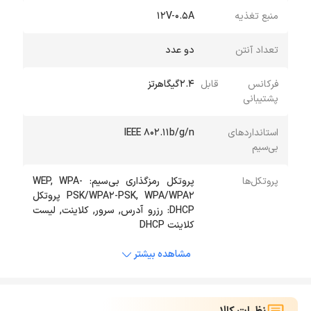
منبع تغذیه
۱۲V-۰.۵A
تعداد آنتن
دو عدد
فرکانس قابل
2.4گیگاهرتز
پشتیبانی
استانداردهای
IEEE ۸۰۲.۱۱b/g/n
بی‌سیم
پروتکل‌ها
پروتکل رمزگذاری بی‌سیم: WEP, WPA-
PSK/WPA۲-PSK, WPA/WPA۲ پروتکل
DHCP: رزرو آدرس, سرور, کلاینت, لیست
کلاینت DHCP
مشاهده بیشتر