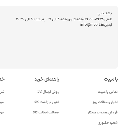
پشتیبانی
تلفنی:
034-91002425
شنبه تا چهارشنبه ۸ الی ۲۱ - پنجشنبه 8 الی ۲۰:۳۰
ایمیل:
info@mobit.ir
با مبیت
راهنمای خرید
خد
تماس با مبیت
روش ارسال کالا
شرا
اخبار و مقالات روز
لغو و بازگشت کالا
سوا
فروش عمده به همکار
ضمانت اصالت کالا
حری
شعبه حضوری