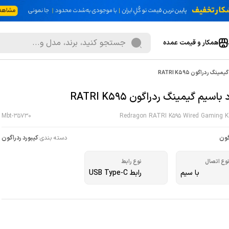
همکار و قیمت عمده
نگ ردراگون RATRI K595
باسیم گیمینگ ردراگون RATRI K595
Mbt-35730
Redragon RATRI K595 Wired Gaming K
گون
دسته بندی:
کیبورد ردراگون
وع اتصال
نوع رابط
با سیم
رابط USB Type-C