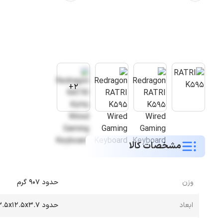
2+
مشخصات کالا
وزن
حدود 907 گرم
ابعاد
حدود 43.5x12.5x3.7 سانتی‌متر