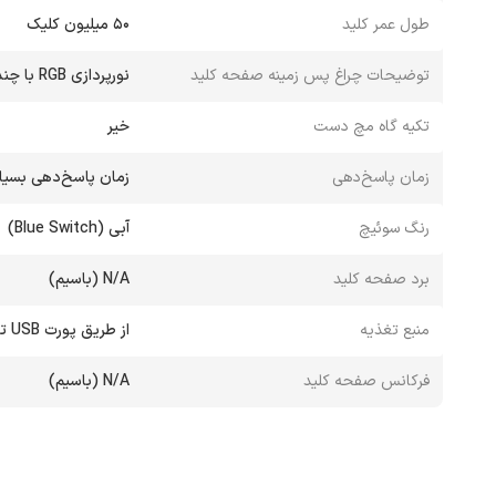
طول عمر کلید
50 میلیون کلیک
توضیحات چراغ‌ پس زمینه صفحه کلید
نورپردازی RGB با چندین حالت
تکیه گاه مچ دست
خیر
زمان پاسخ‌دهی
زمان پاسخ‌دهی بسیار پای
رنگ سوئیچ
آبی (Blue Switch)
برد صفحه کلید
N/A (باسیم)
منبع تغذیه
از طریق پورت USB تغذیه می‌شود
فرکانس صفحه کلید
N/A (باسیم)