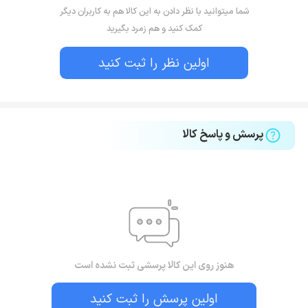
شما میتوانید با نظر دادن به این کالا هم به کاربران دیگر
صفحه نمایش به بدنه چیزی در حدود 80 درصد می باشد که
کمک کنید و هم زمرد بگیرید
برای تماشای فیلم، بررسی شبکه های اجتماعی و بازی مناسب
اولین نظر را ثبت کنید
است. چهار عدد اسپیکر Dolby Atmos در بالا و پایین این
تبلت دیده می‌ شود که صدایی بسیار شفاف و واضح را ارائه می‌
دهند. در حقیقت می‌ توان اسپیکرهای استفاده شده در
پرسش و پاسخ کالا
تبلت
سامسونگ مدل Galaxy Tab A8 10.5 SM-X205
را یکی از
نقاط قوت آن به حساب آورد. یکی از مواردی که پیش از بررسی
دوربین این تبلت به آن اشاره می کنیم بی اهمیت بودن
کیفیت دوربین در تبلت ها است. سازندگان تبلت روی موارد
دیگری تمرکز بالا دارند و در این بین تعدد لنزهای دوربین و یا
هنوز روی این کالا پرسشی ثبت نشده است
میزان رزولوشن آن ها اهمیت چندانی ندارد.
تبلت سامسونگ
اولین پرسش را ثبت کنید
مدل Galaxy Tab A8 10.5 SM-X205
به یک دوربین سلفی 5