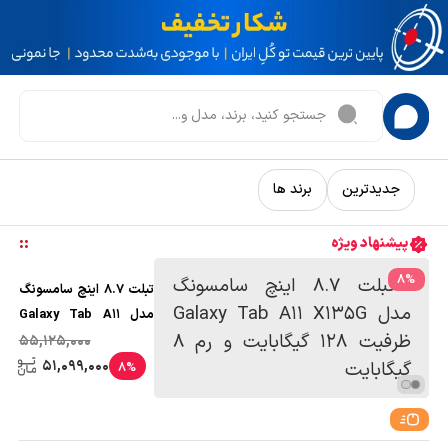
جدیدترین
برند ها
:
:
پیشنهاد ویژه
8
%
تبلت 8.7 اینچ سامسونگ
مدل Galaxy Tab A11
X135G ظرفیت 128
55,125,000
گیگابایت و رم 8 گیگابایت
51,099,000
8%