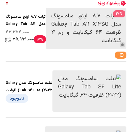
:
:
پیشنهاد ویژه
17
%
تبلت 8.7 اینچ سامسونگ
مدل Galaxy Tab A11
X135G ظرفیت 64
43,354,000
گیگابایت و رم 4 گیگابایت
35,999,000
17%
تبلت سامسونگ مدل Galaxy
Tab S6 Lite (2022) ظرفیت
64 گیگابایت
ناموجود