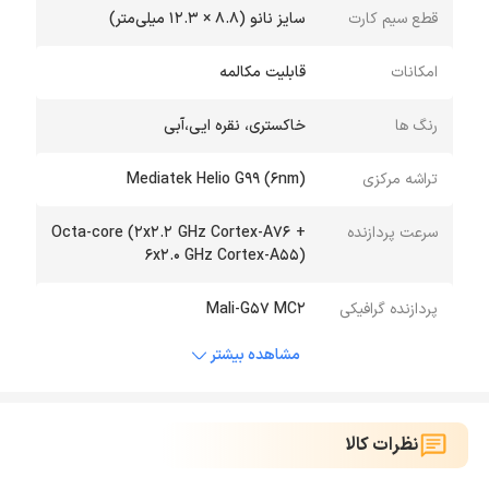
قطع سیم کارت
سایز نانو (۸.۸ × ۱۲.۳ میلی‌متر)
امکانات
قابلیت مکالمه
رنگ‌ ها
خاکستری، نقره ایی،آبی
تراشه مرکزی
Mediatek Helio G99 (6nm)
سرعت پردازنده
Octa-core (۲x۲.۲ GHz Cortex-A۷۶ +
۶x۲.۰ GHz Cortex-A۵۵)
پردازنده گرافیکی
Mali-G۵۷ MC۲
مشاهده بیشتر
نظرات کالا