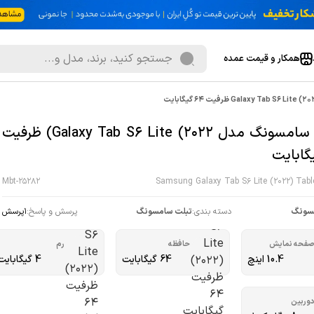
همکار و قیمت عمده
تبلت سامسونگ مدل Galaxy Tab S6 Lite (2022) ظرفیت
Mbt-25282
Samsung Galaxy Tab S6 Lite (2022) Tab
سونگ
دسته بندی:
تبلت سامسونگ
پرسش و پاسخ:
1
پرسش
فحه نمایش
حافظه
رم
10.4 اینچ
64 گیگابایت
4 گیگابایت
وربین