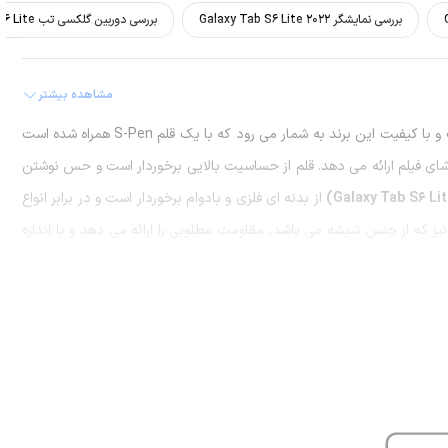
بررسی نمایشگر Galaxy Tab S6 Lite 2022
بررسی دوربین گلکسی تب S6 Lite
مشاهده بیشتر
یکی از محصولات خوب و با کیفیت این برند به شمار می رود که با یک قلم S-Pen همراه شده است
ماشای فیلم ارائه می دهد. قلم از حساسیت بالایی برخوردار است و حس نوشتن
alaxy Tab S6 Lit
از بدنه ای فلزی و بادوام برخوردار است و در برابر انواع
که از جنس شیشه می باشد، مقاومت مطلوبی را ارائه می دهد و با اندازه
بزرگ 10.4 اینچی خود لذت تماشای فیلم و انجام بازی را چند برابر می کند. علاوه بر آن مجهز به پنل TFT LCD می باشد و روشنایی قابل قبولی را در
نمایش تصاویر مختلف ارائه می دهد. در قسمت بالایی نمایشگر دوربین سلفی تعبیه شده است که عکس های شما را با کیفیت 5 مگاپیکسل به ثبت
ر کلاس های آنلاین ارائه می دهد. برای
تبلت سامسونگ مدل Galaxy Tab
یک دوربین اصلی نیز در نظر گرفته شده است که مجهز به یک لنز 8 مگاپیکسلی می باشد و عکس های مورد نظر را با کیفیت قابل
قبول در دامنه دینامیکی گسترده ثبت می کند. این مدل تبلت سامسونگ همچنین مجهز به یک باتری لیتیوم پلیمری با عمر طولانی و ظرفیت 7040
امور مختلف ارائه می دهد.
Galaxy