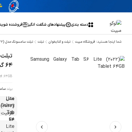
دسته بندی
پیشنهاد‌های شگفت انگیز
فروشنده شوید
شما اینجا هستید:
فروشگاه مبیت
تبلت و کتابخوان
تبلت
تبلت سامسونگ مدل Galaxy Tab S6 Lite (2022) ظرفیت 64 گیگابایت
64 گیگابایت
let 64GB
برند:
سام
ص
د