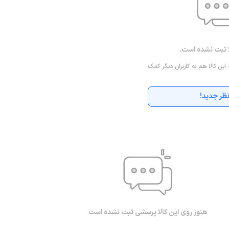
با پردازنده هشت هسته ای و تراشه اسنپدراگون 720G عرضه شده است و از پردازنده گرافیکی Adreno 618 به همراه 4 گیگابایت رم برای
سرعت بخشیدن به اجرای برنامه ها و بازی های مختلف استفاده می کند. این تلفن همراه همچنین از سیستم عامل اندروید با رابط کاربری One UI 4.0
مجهز به درگاه کارت حافظه
ا ثبت نشده است.
مقدار قابل توجهی افزایش می دهد. در نهایت باید به قیمت مناسب
Galaxy
 این کالا هم به کاربران دیگر کمک
انتخاب عالی برای شما تبدیل می شود.
ظر جدید!
هنوز روی این کالا پرسشی ثبت نشده است