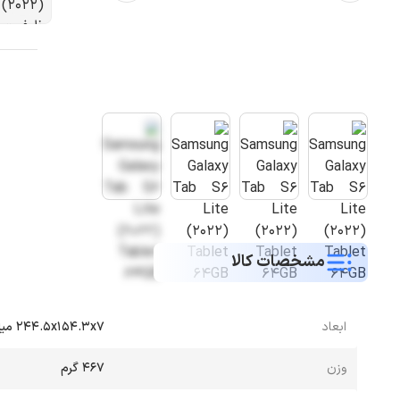
مشخصات کالا
ابعاد
244.5x154.3x7 میلی متر
وزن
467 گرم