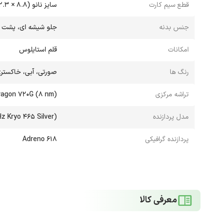
قطع سیم کارت
سایز نانو (8.8 × 12.3 میلی‌متر)
جنس بدنه
جلو شیشه ای، پشت آل
امکانات
قلم استایلوس
رنگ‌ ها
صورتی، آبی، خاکستری
تراشه مرکزی
agon 720G (8 nm)
مدل پردازنده
z Kryo 465 Silver)
پردازنده گرافیکی
Adreno 618
معرفی کالا