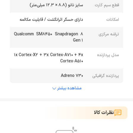
قطع سیم کارت
سایز نانو (۸.۸ × ۱۲.۳ میلی‌متر)
امکانات
دارای حسگر اثرانگشت / قابلیت مکالمه
تراشه مرکزی
Qualcomm SM۸۴۵۰ Snapdragon ۸
Gen ۱
مدل پردازنده
۱x Cortex-X۲ + ۳x Cortex-A۷۱۰ + ۴x
Cortex-A۵۱۰
پردازنده گرافیکی
Adreno ۷۳۰
مشاهده بیشتر
نظرات کالا