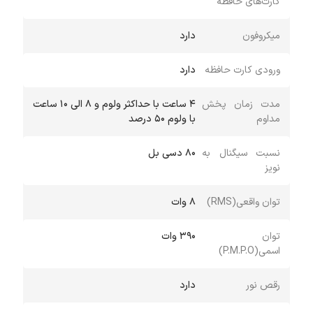
کارت‌های حافظه
میکروفون
دارد
ورودی کارت حافظه
دارد
مدت زمان پخش
4 ساعت با حداکثر ولوم و 8 الی 10 ساعت
مداوم
با ولوم 50 درصد
نسبت سیگنال به
80 دسی بل
نویز
توان واقعی(RMS)
8 وات
توان
390 وات
اسمی(P.M.P.O)
رقص نور
دارد