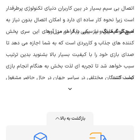
اتصال بی سیم بسیار در بین کاربران دنیای تکنولوژی پرطرفدار
است زیرا نحوه کار ساده ای دارد و امکان اتصال بدون نیاز به
اسپیکر گیمینگ
هیچ گونه کابل و یا سیمی را فراهم می آورد.
نیز یکی دیگر از مدل های این سری پخش
کننده های جذاب و کاربردی است که به شما اجازه می دهد تا
صدای بازی خود را با کیفیت بسیار بالا بشنوید بدین ترتیب
سبب خواهد شد تا تجربه ای لذت بخش به هنگام انجام بازی
کسب کنید.
تولید کنندگان مختلفی در سراسر جهان در حال حاضر مشغول
به تولید اسپیکر هستند و سعی خود را بر این موضوع گذاشته
اند تا با توجه به نیاز کاربران محصولاتی بسیار کاربردی عرضه
کنند و بتوانند به خوبی انتظارات آنان را مرتفع سازند. در حال
بازگشت به بالا
حاضر می توان اسپیکر های جی بی ال، تسکو و سونی را جزو
نکات مهم هنگام خرید اسپیکر
برترین های عرضه شده در این زمینه دانست که از کیفیت