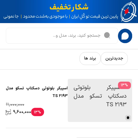
جدیدترین
برند ها
13
%
اسپیکر بلوتوثی دسکتاپ تسکو مدل
TS 2193
11,000,000
9,600,000
13%