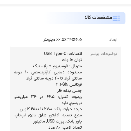
مشخصات کالا
ابعاد
66.5x34x66.5 میلیمتر
توضیحات بیشتر
محدوده دمایی کارکرد:منفی 10 درجه
ریموت کنترل: 66.5 در 34 میلی‌متر,
منبع تغذیه: آداپتور شارژ, باتری لپ‌تاپ,
تعداد لامپ: 80 عدد