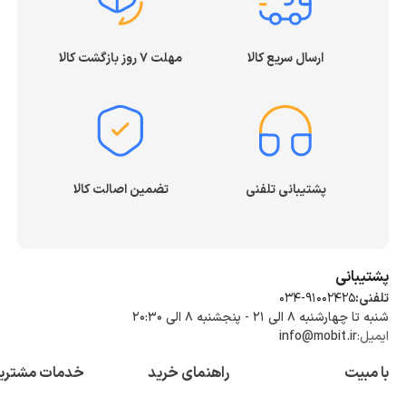
ارسال سریع کالا
مهلت ۷ روز بازگشت کالا
پشتیبانی تلفنی
تضمین اصالت کالا
پشتیبانی
تلفنی:
034-91002425
شنبه تا چهارشنبه ۸ الی ۲۱ - پنجشنبه 8 الی ۲۰:۳۰
ایمیل:
info@mobit.ir
با مبیت
راهنمای خرید
خدمات مشتری