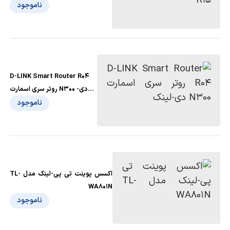
ناموجود
D-LINK Smart Router R04
روتر سری اسمارت N300 دی-
لینک
ناموجود
اکسس پوینت تی پی-لینک مدل TL-
WA801N
ناموجود