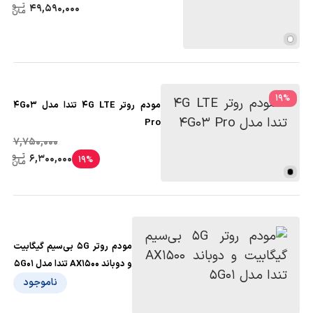
49,590,000
19
%
مودم روتر 4G LTE تندا مدل 4G03
Pro
7,750,000
6,300,000
19%
مودم روتر 5G بی‌سیم گیگابیت
و دوباند AX1500 تندا مدل 5G01
ناموجود