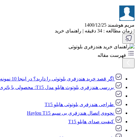
مریم هوشمند
1400/12/25
|
زمان مطالعه : 34 دقیقه
|
راهنمای خرید
فهرست مقاله
اگر قصد خرید هندزفری بلوتوثی را دارید؟ در اینجا 10 نمونه از بهترین هندزفری های بلوتوثی را آورده‌ایم
بررسی هندزفری بلوتوث هایلو مدل T15: محصولی با باتری قدرتمند
طراحی هندزفری بلوتوثی هایلو T15
نحوه‌ی اتصال هندزفری بی سیم Haylou T15
کیفیت صدای هایلو T15