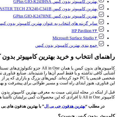
بهترین کامپیوتر بدون کیس GPlus GIO-K243HSA
بهترین کامپیوتر بدون کیس MASTER TECH ZX240-C341B
بهترین کامپیوتر بدون کیس GPlus GIO-K247HNE
سایر گزینه های انتخاب به عنوان بهترین کامپیوتر بدون کی
HP Pavilion ۲۴
Microsoft Surface Studio ۲
جمع بندی بهترین کامپیوتر بدون کیس
راهنمای انتخاب و خرید بهترین کامپیوتر بدون کیس (در 
کامپیوترهای بدون کیس یا همان 
شخصی قدیمی یا PC خود کرده‌اند. کیس‌های بزرگ و با
این فناوری، هنوز ابتدای راه است و مسیر طولانی برای پیشرفت و بهبود در پیش د
قبل از اینکه در مجله اینترنتی مبیت به معرفی بهترین کامپیوتر بدو
کامپیوتر All in One تا افرادی که این محصولات کمی برایشان ناآشنا هستند، یک آشنایی کلی با این فناوری و کاربرد آن به دست بیاورند.
در مطلب “
بهترین هدفون جی بی ال
” با بهترین هدفون های بی
کامپیوتر بدون کیس چیست؟