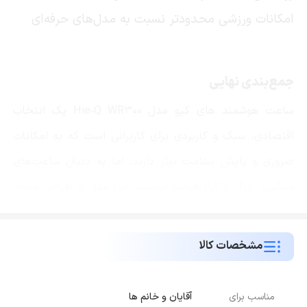
امکانات ورزشی محدودتر نسبت به مدل‌های حرفه‌ای
جمع‌بندی نهایی
ساعت هوشمند های کیو مدل Hie‑Q WR300 یک انتخاب
اقتصادی، سبک و کاربردی برای کاربرانی است که به امکانات
ضروری و پایش سلامت نیاز دارند، اما به دنبال ساعت‌های
سنگین، بزرگ یا گران‌قیمت نیستند. این مدل با طراحی ساده،
باتری بادوام، امکانات هوشمند قابل‌قبول و رابط کاربری روان،
تجربه‌ای راحت و مطمئن ارائه می‌دهد. اگر به‌دنبال یک ساعت
مشخصات کالا
اقتصادی و سبک هستید، WR300 گزینه‌ای ارزشمند است و
می‌توانید آن را با اطمینان از
فروشگاه اینترنتی مبیت
تهیه
مناسب برای
آقایان و خانم ها