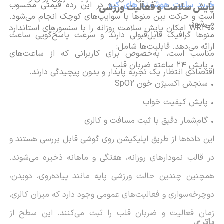
خرید ساعت هوشمند های کیو
در این رده قیمتی محسوب
پایش سلامت و فعالیت ورزشی
است و حرکت بین منوها با سوایپ‌های کوچک انجام می‌شود.
می‌شود.
WR300 امکان پایش سلامت روزانه را با سنسورهای استاندارد
منوها گرافیک قابل‌قبولی دارند و سرعت پاسخ‌گویی ساعت
ارائه می‌دهد. قابلیت‌ها شامل:
مناسب است، به‌خصوص برای کاربرانی که از ساعت‌های
• پایش 24 ساعته ضربان قلب
اقتصادی انتظار یک تجربه پایدار و بدون پیچیدگی دارند.
• سنجش اکسیژن خون SpO2
• پایش کیفیت خواب
• گام‌شمار دقیق با ثبت مسافت و کالری
این داده‌ها از طریق اپلیکیشن روی گوشی قابل بررسی هستند و
در قالب نمودارهای روزانه، هفتگی و ماهانه ذخیره می‌شوند.
همچنین چندین حالت ورزشی پایه مانند پیاده‌روی، دویدن،
دوچرخه‌سواری و فعالیت‌های عمومی وجود دارد که میزان کالری،
زمان فعالیت و ضربان قلب را ثبت می‌کنند. این سطح از
باتری