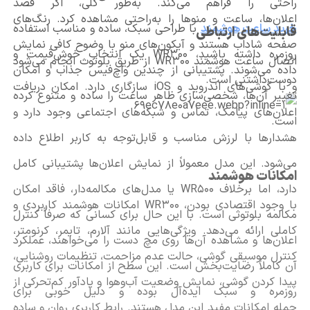
راحتی را فراهم می‌کند. به‌طور کلی، اگر قصد
اعلان‌ها، ساعت و منوها را به‌راحتی مشاهده کرد. رنگ‌های
خرید ساعت هوشمند
با طراحی سبک، ساده و مناسب استفاده
قابلیت‌های ارتباطی
صفحه شاداب هستند و آیکون‌های منو با وضوح کافی نمایش
روزمره داشته باشید، WR300 یک انتخاب خوش‌قیمت و
اتصال ساعت هوشمند WR300 از طریق بلوتوث انجام می‌شود
داده می‌شوند. پشتیبانی از چندین واچ‌فیس جذاب و امکان
دوست‌داشتنی است.
و با گوشی‌های اندروید و iOS سازگاری دارد. امکان دریافت
تغییر آن‌ها، شخصی‌سازی ظاهر ساعت را ساده و متنوع کرده
اعلان‌های پیامک، تماس و شبکه‌های اجتماعی وجود دارد و
است.
هشدارها با لرزش مناسب و قابل‌توجه به کاربر اطلاع داده
می‌شود. این مدل معمولاً از نمایش اعلان‌ها پشتیبانی کامل
امکانات هوشمند
دارد، اما برخلاف WR500 یا مدل‌های مکالمه‌دار، فاقد امکان
با وجود اقتصادی بودن، WR300 امکانات هوشمند کاربردی و
مکالمه بلوتوثی است. با این حال برای کسانی که صرفاً کنترل
کاملی ارائه می‌دهد. ویژگی‌هایی مانند آلارم، تایمر، کرنومتر،
اعلان‌ها و مشاهده آن‌ها روی مچ دست را می‌خواهند، عملکرد
کنترل موسیقی گوشی، حالت عدم مزاحمت، تنظیمات روشنایی،
آن کاملاً رضایت‌بخش است. این سطح از امکانات برای کاربری
پیدا کردن گوشی، نمایش وضعیت آب‌وهوا و یادآور کم‌تحرکی از
روزمره و سبک ایده‌آل بوده و دلیل خوبی برای
جمله امکانات مفید این مدل هستند. رابط کاربری روان و ساده