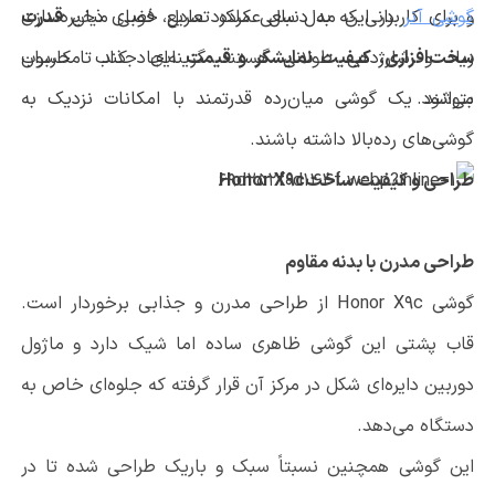
گوشی آنر
در این مدل سعی کرده تعادل خوبی میان
و برای کاربرانی که به دنبال عملکرد سریع، فضای ذخیره‌سازی
قدرت
سخت‌افزاری، کیفیت نمایشگر و قیمت
زیاد و شارژدهی طولانی هستند گزینه‌ای جذاب محسوب
ایجاد کند تا کاربران
می‌شود
.
بتوانند یک گوشی میان‌رده قدرتمند با امکانات نزدیک به
گوشی‌های رده‌بالا داشته باشند
.
طراحی و کیفیت ساخت
Honor X9c
طراحی مدرن با بدنه مقاوم
گوشی
Honor X9c
از طراحی مدرن و جذابی برخوردار است.
قاب پشتی این گوشی ظاهری ساده اما شیک دارد و ماژول
دوربین دایره‌ای شکل در مرکز آن قرار گرفته که جلوه‌ای خاص به
دستگاه می‌دهد
.
این گوشی همچنین نسبتاً سبک و باریک طراحی شده تا در