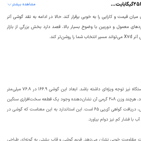
نقد و بررسی گوشی موبایل آنر مدل X7d دو سیم کارت ظرفیت 256گیگابایت و 8 گیگابایت رم
مشاهده بیشتر
ان قیمت و کارایی را به خوبی برقرار کند. حالا در ادامه به نقد گوشی آنر
ردهای معمول و دوربین با وضوح بسیار بالا، قصد دارد بخش بزرگی از بازار
 آنر
X7d
می‌تواند مسیر انتخاب شما را روشن‌تر کند.
آنر در طراحی این مدل سعی کرده است تا علاوه بر زیبایی، به دوام دستگاه نیز توجه ویژه‌ای داشته باشد. ابعاد این گوشی ۱۶۶.۹ در ۷۶.۸ میلی‌متر
است که با ضخامت ۸.۲ میلی‌متری، گوشی خوش‌دستی محسوب می‌شود، هرچند وزن ۲۰۸ گرمی آن نشان‌دهنده وجود یک قطعه سخت‌افزاری سنگین
یعنی باتری حجیم در دل آن است. یکی از مهم‌ترین ویژگی‌های این مدل، دریافت گواهی آی‌پی ۶۵ است. این استاندارد به این معناست که گوشی در
ب با فشار کم نیز دوام بیاورد.
گشت مقاومت خوبی نشان می‌دهد. فریم گوشی و قاب پشتی به گونه‌ای طراحی