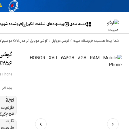
دسته بندی
پیشنهاد‌های شگفت انگیز
فروشنده شوید
شما اینجا هستید:
فروشگاه مبیت
گوشی موبایل
گوشی موبایل آنر مدل X7d دو سیم کارت ظرفیت 256گیگابایت و 8 گیگابایت رم
256گیگابایت و 8 گیگابایت رم
e Phone
برند:
آنر
ص
ب