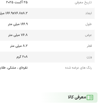
تاریخ معرفی
۲۵ آگست ۲۰۲۵
ابعاد
۱۶۶.۹x۷۶.۸x۸.۲ میلی‌متر
طول
166.9 میلی متر
عرض
76.8 میلی متر
قطر
8.2 میلی متر
وزن
۲۰۸ گرم
رنگ های عرضه شده
نقره‌ای ، مشکی، طلا
معرفی کالا