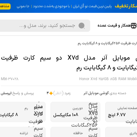
همکار و قیمت عمده
گوشی موبایل آنر مدل X7d دو سیم کارت ظرفیت
Mbt-37028
Honor X7d 256GB 8GB RAM Mobil
)
(
دسته بندی:
گوشی موبایل آنر
زمرد:
1
نظر
4
پرسش و پاسخ:
1
پرسش
فحه نمایش
دوربین
رم
6.77 اینچ
108 مگاپیکسل
8 گیگابایت
اتری
حافظه
تراشه