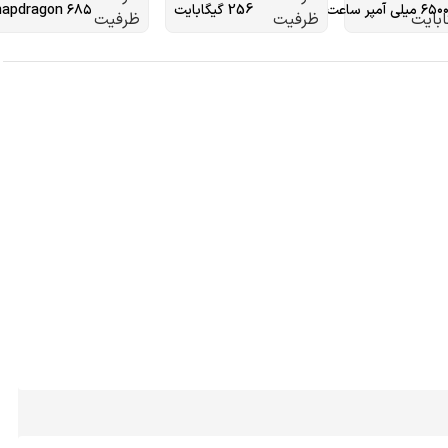
۶۵۰ میلی آمپر ساعت
256 گیگابایت
napdragon ۶۸۵