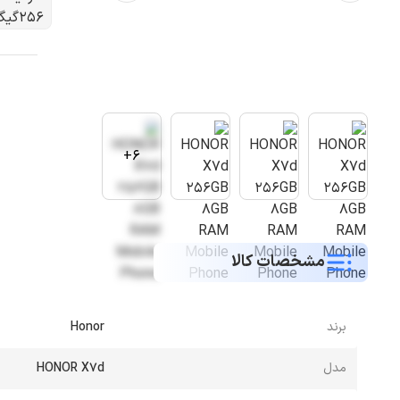
۰
6+
مشخصات کالا
برند
Honor
مدل
HONOR X7d